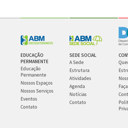
EDUCAÇÃO
SEDE SOCIAL
CON
PERMANENTE
A Sede
Que
Educação
Estrutura
Estr
Permanente
Atividades
Noss
Nossos Espaços
Agenda
Faça
Nossos Serviços
Notícias
Cont
Eventos
Contato
Poli
Contato
Priv