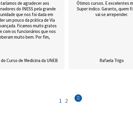
taríamos de agradecer aos
Ótimos cursos. E excelentes m
nadores do INESS pela grande
Super indico. Garanto, quem f
unidade que nos foi dada em
vai se arrepender.
er um pouco da prática de Via
vançada. Ficamos muito gratos
 com os funcionários que nos
eberam muito bem. Por fim,
ríamos de frisar a importância
momento para a formação dos
micos de medicina da UNEB e
ar que essa parceria dure por
 do Curso de Medicina da UNEB
Rafaela Trigo
muito tempo.
1
2