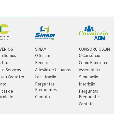
VÊNIOS
SINAM
CONSÓRCIO ABM
m Somos
O Sinam
O Consórcio
utura
Benefícios
Como Funciona
os Serviços
Adesão de Usuários
Assembleias
 seu Cadastro
Localização
Simulação
ato
Perguntas
Inscrição
Frequentes
ticas de
Perguntas
acidade
Contato
Frequentes
Contato