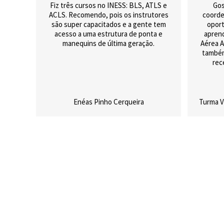
Fiz três cursos no INESS: BLS, ATLS e
Gos
ACLS. Recomendo, pois os instrutores
coorde
são super capacitados e a gente tem
oport
acesso a uma estrutura de ponta e
aprend
manequins de última geração.
Aérea A
também
rec
gosta
desse 
acadê
desej
Enéas Pinho Cerqueira
Turma V